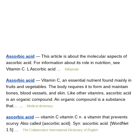
Ascorbic acid
— This article is about the molecular aspects of
ascorbic acid. For information about its role in nutrition, see
Vitamin C. L Ascorbic acid …
Wikipedia
Ascorbic acid
— Vitamin C, an essential nutrient found mainly in
fruits and vegetables. The body requires it to form and maintain
bones, blood vessels, and skin. Like other vitamins, ascorbic acid
is an organic compound. An organic compound is a substance
that… …
Medical dictionary
ascorbic acid
— vitamin C vitamin C n. a vitamin that prevents
scurvy. Also called {ascorbic acid}. Syn: ascorbic acid. [WordNet
1.5] …
The Collaborative International Dictionary of English