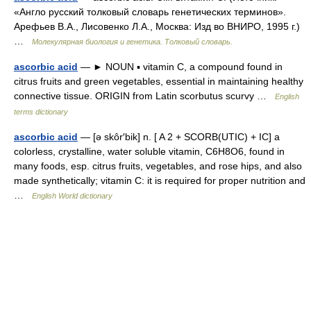
«Англо русский толковый словарь генетических терминов».
Арефьев В.А., Лисовенко Л.А., Москва: Изд во ВНИРО, 1995 г.)
…
Молекулярная биология и генетика. Толковый словарь.
ascorbic acid
— ► NOUN ▪ vitamin C, a compound found in
citrus fruits and green vegetables, essential in maintaining healthy
connective tissue. ORIGIN from Latin scorbutus scurvy …
English
terms dictionary
ascorbic acid
— [ə skôr′bik] n. [ A 2 + SCORB(UTIC) + IC] a
colorless, crystalline, water soluble vitamin, C6H8O6, found in
many foods, esp. citrus fruits, vegetables, and rose hips, and also
made synthetically; vitamin C: it is required for proper nutrition and
…
English World dictionary