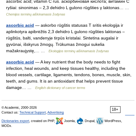
ascorbic acid; vitamin C rus. аскорбиновая кислота; витамин С
ryšiai: sinonimas – 2,3 dehidro L gulono rūgšties γ laktonas… …
Chemijos terminų aiškinamasis žodynas
ascorbic acid
— askorbo rūgštis statusas T sritis ekologija ir
aplinkotyra apibrėžtis 2,3 dehidro L gulono rūgšties laktonas –
rūgštūs, balti, vandenyje tirpūs kristalai. Sintetina augalai ir
gyvūnai, išskyrus žmogų. Trūkumas žmogui sukelia
mažakraujystę,… …
Ekologijos terminų aiškinamasis žodynas
ascorbic acid
— A key nutrient that the body needs to fight
infection, heal wounds, and keep tissues healthy, including the
blood vessels, cartilage, ligaments, tendons, bones, muscle, skin,
teeth, and gums. It is an antioxidant that helps prevent tissue
damage… …
English dictionary of cancer terms
© Academic, 2000-2026
18+
Contact us:
Technical Support
,
Advertising
Dictionaries export
, created on PHP,
Joomla,
Drupal,
WordPress,
MODx.