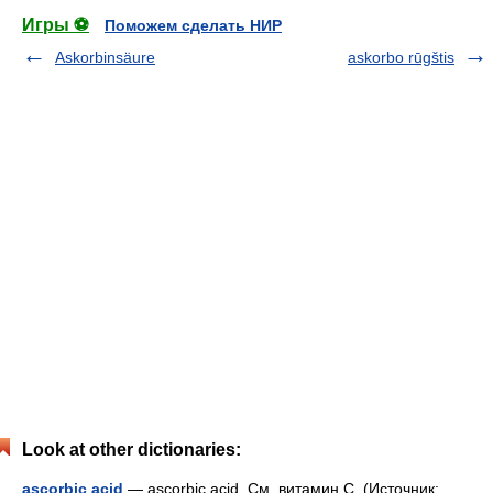
Игры ⚽
Поможем сделать НИР
Askorbinsäure
askorbo rūgštis
Look at other dictionaries:
ascorbic acid
— ascorbic acid. См. витамин С. (Источник: