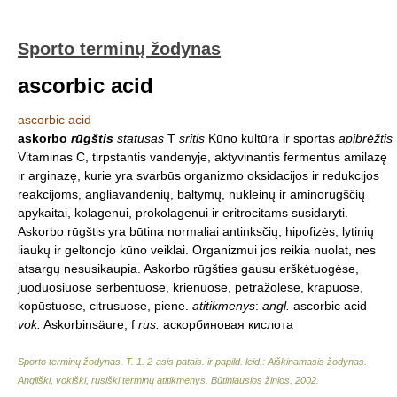
Sporto terminų žodynas
ascorbic acid
ascorbic acid
askorbo
rūgštis
statusas
T
sritis
Kūno kultūra ir sportas
apibrėžtis
Vitaminas C, tirpstantis vandenyje, aktyvinantis fermentus amilazę
ir arginazę, kurie yra svarbūs organizmo oksidacijos ir redukcijos
reakcijoms, angliavandenių, baltymų, nukleinų ir aminorūgščių
apykaitai, kolagenui, prokolagenui ir eritrocitams susidaryti.
Askorbo rūgštis yra būtina normaliai antinksčių, hipofizės, lytinių
liaukų ir geltonojo kūno veiklai. Organizmui jos reikia nuolat, nes
atsargų nesusikaupia. Askorbo rūgšties gausu erškėtuogėse,
juoduosiuose serbentuose, krienuose, petražolėse, krapuose,
kopūstuose, citrusuose, piene.
atitikmenys
:
angl.
ascorbic acid
vok.
Askorbinsäure, f
rus.
аскорбиновая кислота
Sporto terminų žodynas. T. 1. 2-asis patais. ir papild. leid.: Aiškinamasis žodynas.
Angliški, vokiški, rusiški terminų atitikmenys. Būtiniausios žinios
.
2002
.