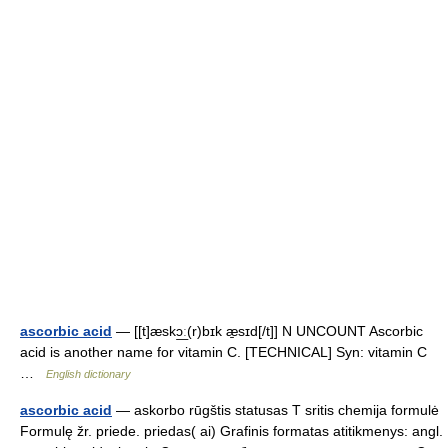
ascorbic acid
— [[t]æskɔ͟ː(r)bɪk æ̱sɪd[/t]] N UNCOUNT Ascorbic
acid is another name for vitamin C. [TECHNICAL] Syn: vitamin C
…
English dictionary
ascorbic acid
— askorbo rūgštis statusas T sritis chemija formulė
Formulę žr. priede. priedas( ai) Grafinis formatas atitikmenys: angl.